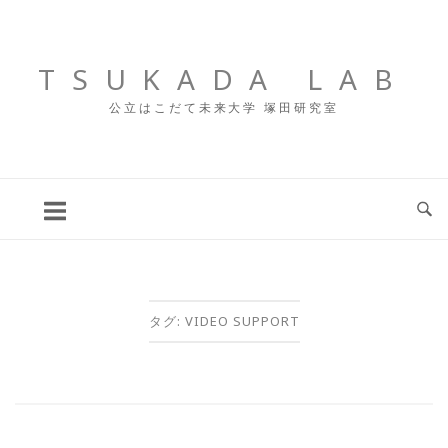
コ
ン
テ
TSUKADA LAB
ン
公立はこだて未来大学 塚田研究室
ツ
へ
ス
キ
ッ
プ
タグ:
VIDEO SUPPORT