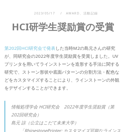
2023/05/17
AWARD
、
活動記録
HCI研学生奨励賞の受賞
第202回HCI研究会で発表
した当時M2の島元さんの研究
が、同研究会の2022年度学生奨励賞を受賞しました。UV
プリンタを用いてラインストーンを造形する手法に関する
研究で、ストーン形状や底面パターンの分割方法・配色な
どをカスタマイズすることにより、ラインストーンの外観
をデザインすることができます。
情報処理学会 HCI研究会 2022年度学生奨励賞（第
202回研究会）
島元 諒（公立はこだて未来大学）
「RhinestonePrinter: カスタマイズ可能なラインス