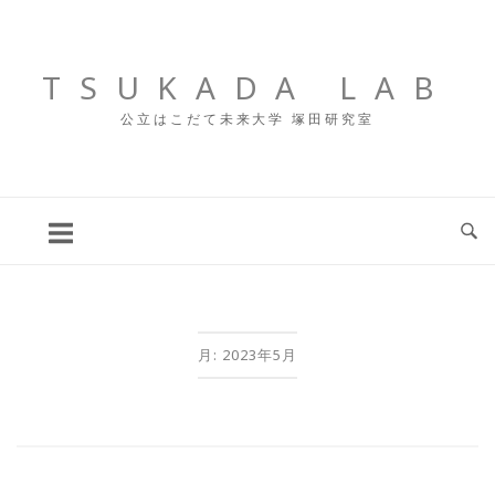
コ
ン
テ
TSUKADA LAB
ン
公立はこだて未来大学 塚田研究室
ツ
へ
ス
キ
ッ
プ
月:
2023年5月