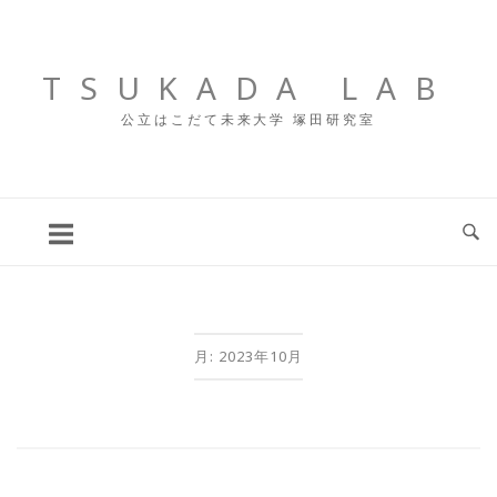
コ
ン
テ
TSUKADA LAB
ン
公立はこだて未来大学 塚田研究室
ツ
へ
ス
キ
ッ
プ
月:
2023年10月