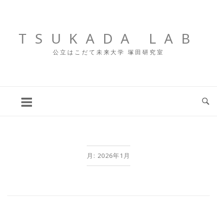
コ
ン
テ
TSUKADA LAB
ン
公立はこだて未来大学 塚田研究室
ツ
へ
ス
キ
ッ
プ
月:
2026年1月