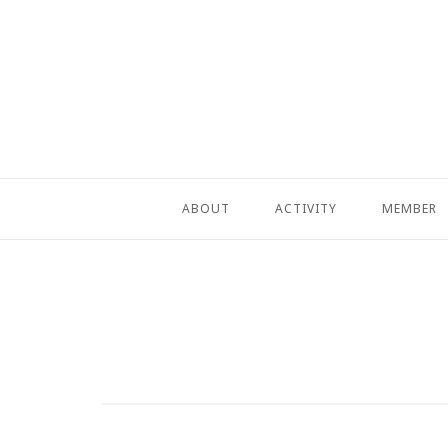
コ
ン
テ
ン
ツ
へ
ス
キ
ABOUT
ACTIVITY
MEMBER
ッ
プ