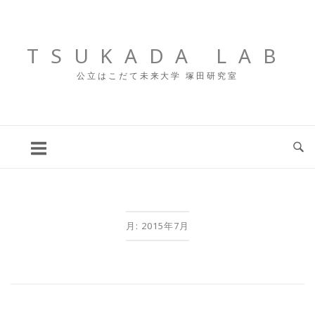
コ
ン
テ
TSUKADA LAB
ン
公立はこだて未来大学 塚田研究室
ツ
へ
ス
キ
ッ
プ
月:
2015年7月