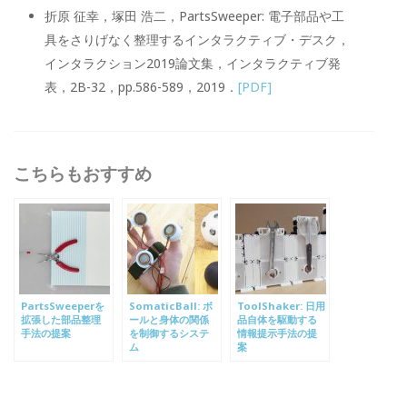
折原 征幸，塚田 浩二，PartsSweeper: 電子部品や工
具をさりげなく整理するインタラクティブ・デスク，
インタラクション2019論文集，インタラクティブ発
表，2B-32，pp.586-589，2019．
[PDF]
こちらもおすすめ
PartsSweeperを
SomaticBall: ボ
ToolShaker: 日用
拡張した部品整理
ールと身体の関係
品自体を駆動する
手法の提案
を制御するシステ
情報提示手法の提
ム
案