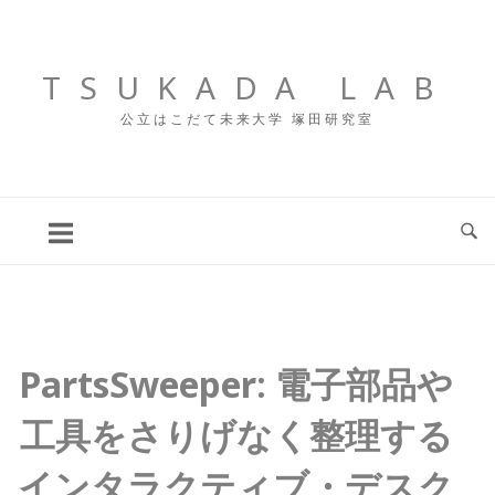
コ
ン
テ
TSUKADA LAB
ン
公立はこだて未来大学 塚田研究室
ツ
へ
ス
キ
ッ
プ
PartsSweeper: 電子部品や
工具をさりげなく整理する
インタラクティブ・デスク