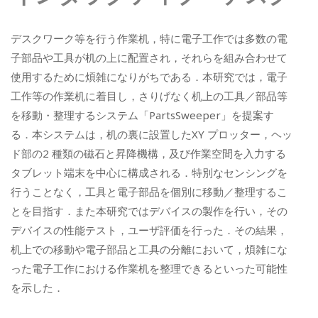
デスクワーク等を行う作業机，特に電子工作では多数の電
子部品や工具が机の上に配置され，それらを組み合わせて
使用するために煩雑になりがちである．本研究では，電子
工作等の作業机に着目し，さりげなく机上の工具／部品等
を移動・整理するシステム「PartsSweeper」を提案す
る．本システムは，机の裏に設置したXY プロッター，ヘッ
ド部の2 種類の磁石と昇降機構，及び作業空間を入力する
タブレット端末を中心に構成される．特別なセンシングを
行うことなく，工具と電子部品を個別に移動／整理するこ
とを目指す．また本研究ではデバイスの製作を行い，その
デバイスの性能テスト，ユーザ評価を行った．その結果，
机上での移動や電子部品と工具の分離において，煩雑にな
った電子工作における作業机を整理できるといった可能性
を示した．