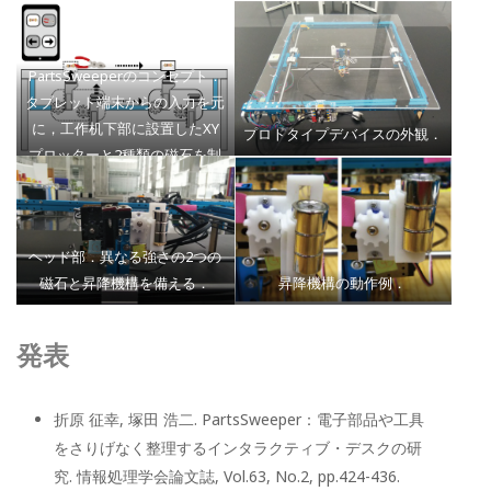
PartsSweeperのコンセプト．
タブレット端末からの入力を元
に，工作机下部に設置したXY
プロトタイプデバイスの外観．
プロッターと2種類の磁石を制
御して，パーツや工具を選択的
に移動／整理する．
ヘッド部．異なる強さの2つの
磁石と昇降機構を備える．
昇降機構の動作例．
発表
折原 征幸, 塚田 浩二. PartsSweeper：電子部品や工具
をさりげなく整理するインタラクティブ・デスクの研
究. 情報処理学会論文誌, Vol.63, No.2, pp.424-436.