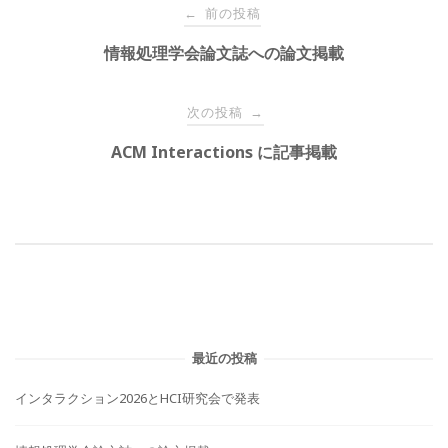
前の投稿
←
稿
情報処理学会論文誌への論文掲載
ナ
ビ
次の投稿
→
ゲ
ACM Interactions に記事掲載
ー
シ
ョ
ン
最近の投稿
インタラクション2026とHCI研究会で発表