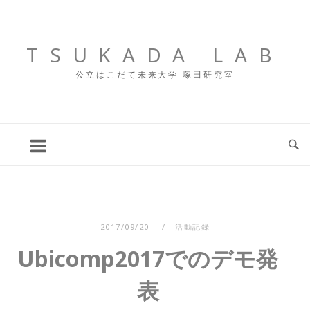
コ
ン
テ
TSUKADA LAB
ン
公立はこだて未来大学 塚田研究室
ツ
へ
ス
キ
ッ
プ
2017/09/20
活動記録
Ubicomp2017でのデモ発
表