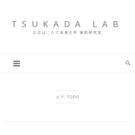
コ
ン
テ
TSUKADA LAB
ン
公立はこだて未来大学 塚田研究室
ツ
へ
ス
キ
ッ
プ
タグ:
TODO