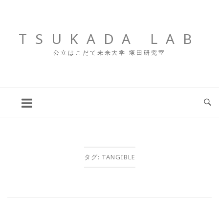
コ
ン
テ
TSUKADA LAB
ン
公立はこだて未来大学 塚田研究室
ツ
へ
ス
キ
ッ
プ
タグ:
TANGIBLE