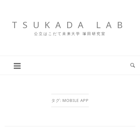
コ
ン
テ
TSUKADA LAB
ン
公立はこだて未来大学 塚田研究室
ツ
へ
ス
キ
ッ
プ
タグ:
MOBILE APP