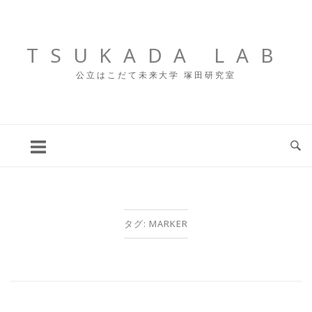
コ
ン
テ
TSUKADA LAB
ン
公立はこだて未来大学 塚田研究室
ツ
へ
ス
キ
ッ
プ
タグ:
MARKER