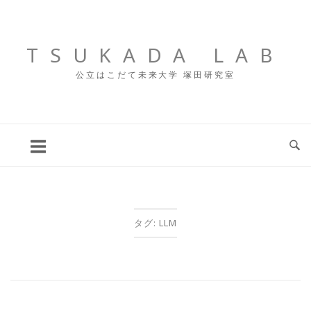
コ
ン
テ
TSUKADA LAB
ン
公立はこだて未来大学 塚田研究室
ツ
へ
ス
キ
ッ
プ
タグ:
LLM