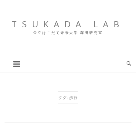
コ
ン
テ
TSUKADA LAB
ン
公立はこだて未来大学 塚田研究室
ツ
へ
ス
キ
ッ
プ
タグ:
歩行