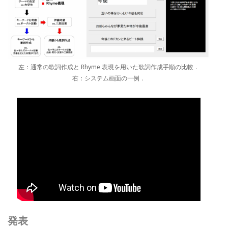
左：通常の歌詞作成と Rhyme 表現を用いた歌詞作成手順の比較．
右：システム画面の一例．
発表