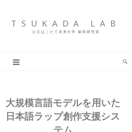
コ
ン
テ
TSUKADA LAB
ン
公立はこだて未来大学 塚田研究室
ツ
へ
ス
キ
ッ
プ
大規模言語モデルを用いた
日本語ラップ創作支援シス
テム