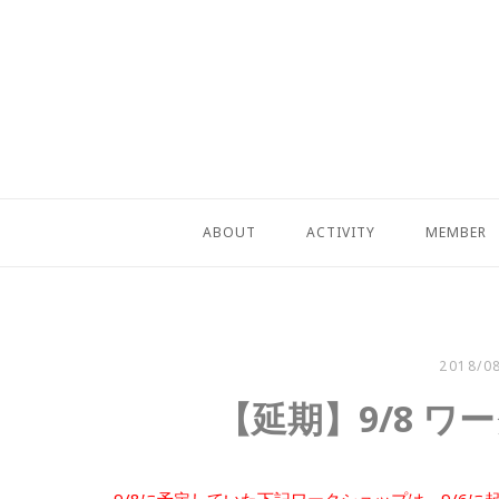
コ
ン
テ
ン
ツ
へ
ス
キ
ABOUT
ACTIVITY
MEMBER
ッ
プ
2018/0
【延期】9/8 