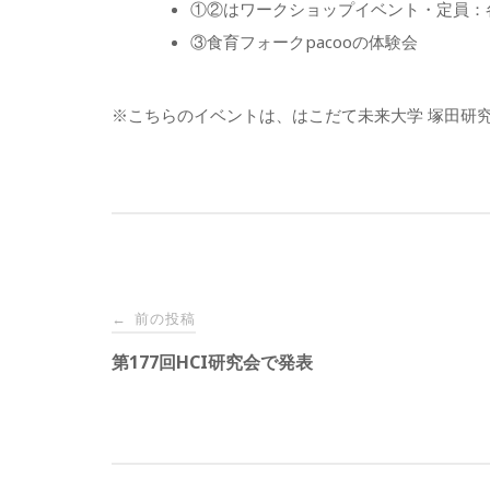
①②はワークショップイベント・定員：
③食育フォークpacooの体験会
※こちらのイベントは、はこだて未来大学 塚田研究室
投
前の投稿
←
稿
第177回HCI研究会で発表
ナ
ビ
ゲ