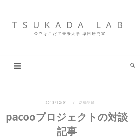
コ
ン
テ
TSUKADA LAB
ン
公立はこだて未来大学 塚田研究室
ツ
へ
ス
キ
ッ
プ
2018/12/01
活動記録
pacooプロジェクトの対談
記事