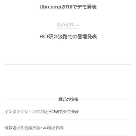
稿
Ubicomp2018でデモ発表
ナ
ビ
次の投稿
→
ゲ
HCI研＠淡路での登壇発表
ー
シ
ョ
ン
最近の投稿
インタラクション2026とHCI研究会で発表
情報処理学会論文誌への論文掲載