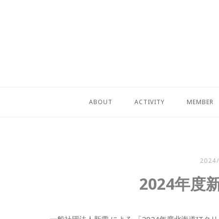
コ
ン
テ
ン
ツ
へ
ス
キ
ABOUT
ACTIVITY
MEMBER
ッ
プ
2024
2024年