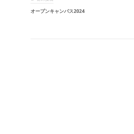
稿
オープンキャンパス2024
ナ
ビ
ゲ
ー
シ
ョ
ン