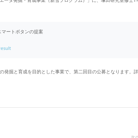
Tクリエータ発掘・育成事業（新雪プログラム）」に、塚田研究室修士1
スマートボタンの提案
esult
タの発掘と育成を目的とした事業で、第二回目の公募となります。
次