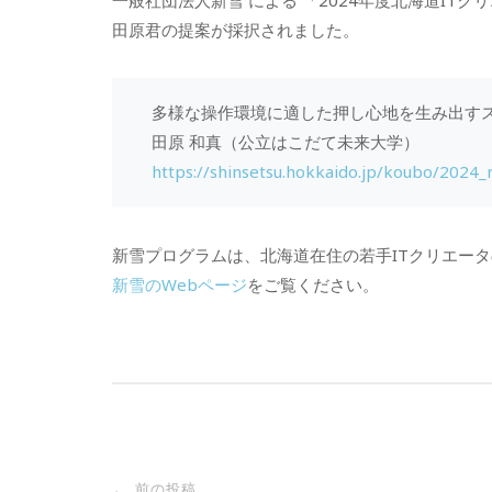
一般社団法人新雪 による 「2024年度北海道I
田原君の提案が採択されました。
多様な操作環境に適した押し心地を生み出す
田原 和真（公立はこだて未来大学）
https://shinsetsu.hokkaido.jp/koubo/2024_r
新雪プログラムは、北海道在住の若手ITクリエー
新雪のWebページ
をご覧ください。
投
前の投稿
←