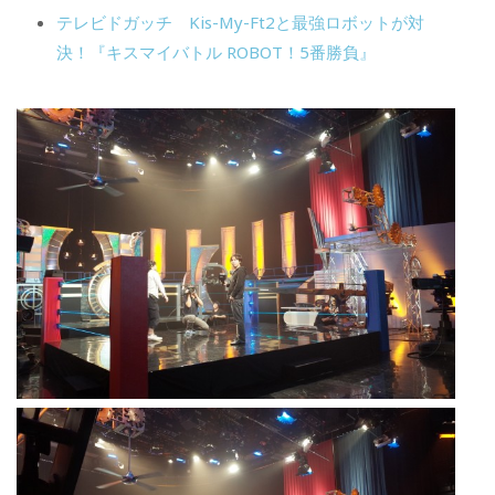
テレビドガッチ Kis-My-Ft2と最強ロボットが対
決！『キスマイバトル ROBOT！5番勝負』