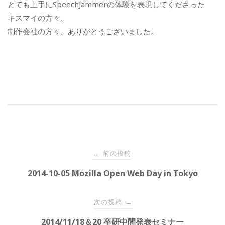
とても上手にSpeechJammerの体験を表現してくださった
キスマイの方々、
制作会社の方々、ありがとうございました。
投
前の投稿
←
稿
2014-10-05 Mozilla Open Web Day in Tokyo
ナ
ビ
次の投稿
→
ゲ
2014/11/18＆20 卒研中間発表セミナー