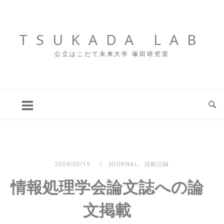
コ
ン
テ
TSUKADA LAB
ン
公立はこだて未来大学 塚田研究室
ツ
へ
ス
キ
ッ
プ
2024/02/15
JOURNAL
、
活動記録
情報処理学会論文誌への論
文掲載