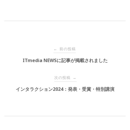
投
前の投稿
←
稿
ITmedia NEWSに記事が掲載されました
ナ
ビ
次の投稿
→
ゲ
インタラクション2024：発表・受賞・特別講演
ー
シ
ョ