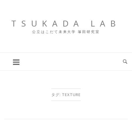
コ
ン
テ
TSUKADA LAB
ン
公立はこだて未来大学 塚田研究室
ツ
へ
ス
キ
ッ
プ
タグ:
TEXTURE